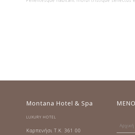
Pellentesque habitant morbi tristique senectus 
Montana Hotel & Spa
ΜΕΝΟ
LUXURY HOTEL
Αρχική
Καρπενήσι Τ.Κ. 361 00