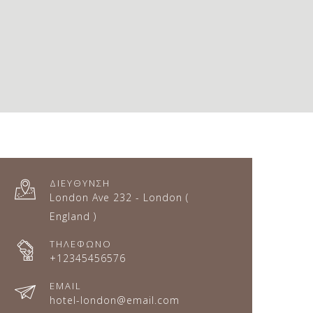
ΔΙΕΥΘΥΝΣΗ
London Ave 232 - London (
England )
ΤΗΛΕΦΩΝΟ
+12345456576
EMAIL
hotel-london@email.com