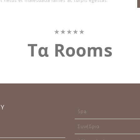
et netus et malesuada fames ac turpis egestas.
Τα
Rooms
Υ
Spa
Συνέδρια