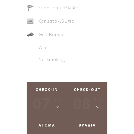
Σεσουάρ μαλλιών
Χρηματοκιβώτιο
Θέα Βουνό
Wifi
No Smoking
CHECK-IN
CHECK-OUT
07
08
Αυγ
Αυγ
ΑΤΟΜΑ
ΒΡΑΔΙΑ