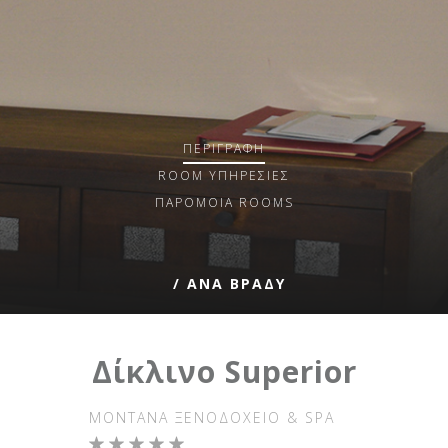
ΠΕΡΙΓΡΑΦΉ
ROOM
ΥΠΗΡΕΣΊΕΣ
ΠΑΡΌΜΟΙΑ ROOMS
/ ΑΝΑ ΒΡΑΔΥ
Δίκλινο Superior
MONTANA ΞΕΝΟΔΟΧΕΊΟ & SPA