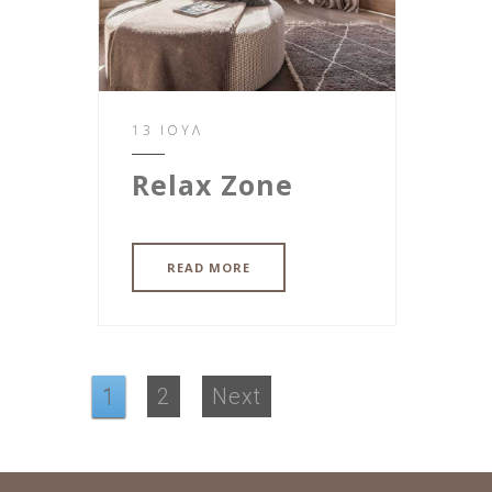
13 ΙΟΎΛ
Relax Zone
READ MORE
Σελιδοποίηση
άρθρων
Page
Page
1
2
Next