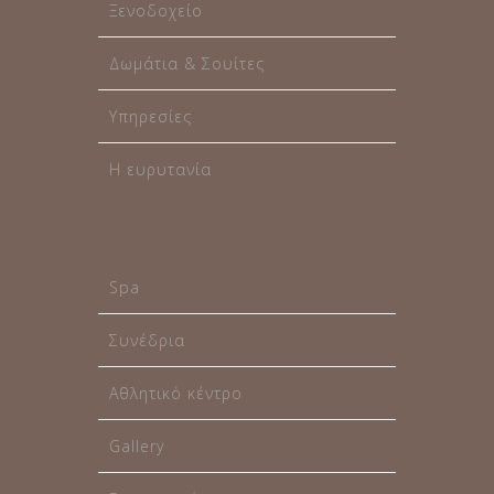
Ξενοδοχείο
Δωμάτια & Σουίτες
Υπηρεσίες
Η ευρυτανία
Spa
Συνέδρια
Αθλητικό κέντρο
Gallery