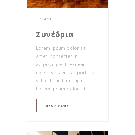
17 ΑΥΓ
Συνέδρια
Lorem ipsum dolor sit
amet, consectetur
adipiscing elit. Aenean
egestas magna at porttitor
vehicula nullam augue
Lorem ipsum dolor sit.
READ MORE